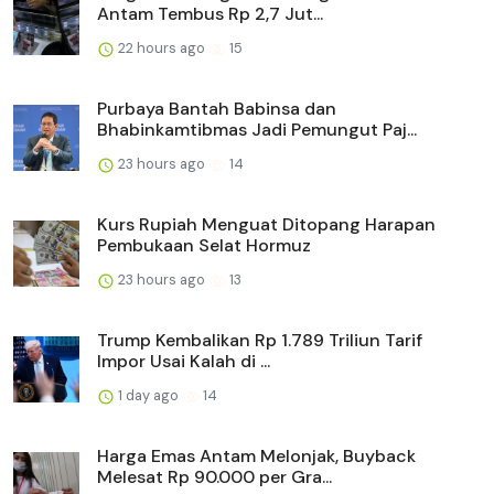
Antam Tembus Rp 2,7 Jut...
22 hours ago
15
Purbaya Bantah Babinsa dan
Bhabinkamtibmas Jadi Pemungut Paj...
23 hours ago
14
Kurs Rupiah Menguat Ditopang Harapan
Pembukaan Selat Hormuz
23 hours ago
13
Trump Kembalikan Rp 1.789 Triliun Tarif
Impor Usai Kalah di ...
1 day ago
14
Harga Emas Antam Melonjak, Buyback
Melesat Rp 90.000 per Gra...