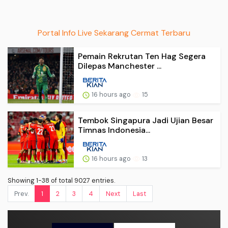
Portal Info Live Sekarang Cermat Terbaru
Pemain Rekrutan Ten Hag Segera
Dilepas Manchester ...
16 hours ago
15
Tembok Singapura Jadi Ujian Besar
Timnas Indonesia...
16 hours ago
13
Showing 1-38 of total 9027 entries.
Prev.
1
2
3
4
Next
Last