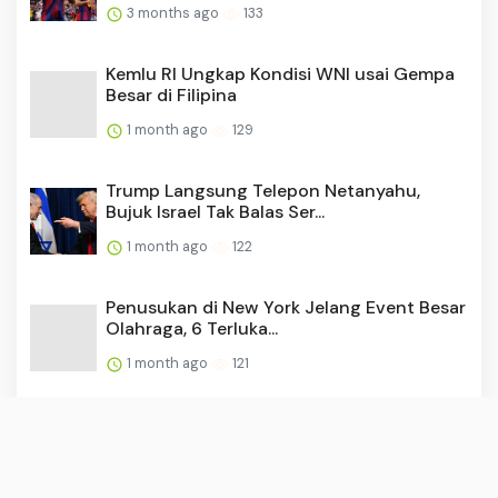
3 months ago
133
Kemlu RI Ungkap Kondisi WNI usai Gempa
Besar di Filipina
1 month ago
129
Trump Langsung Telepon Netanyahu,
Bujuk Israel Tak Balas Ser...
1 month ago
122
Penusukan di New York Jelang Event Besar
Olahraga, 6 Terluka...
1 month ago
121
Daftar Pulau di Indonesia yang Pernah
Dikabarkan Dijual Onli...
3 months ago
115