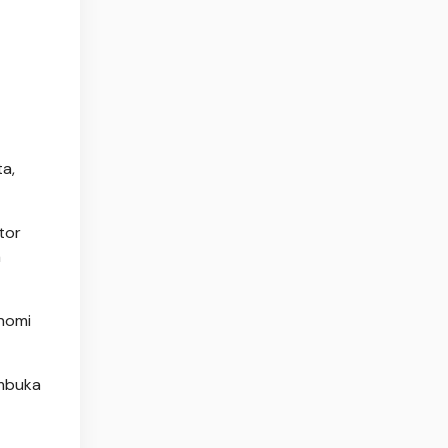
a,
tor
a
onomi
embuka