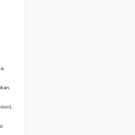
a,
ikan,
ion),
at