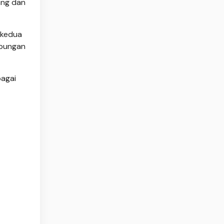
ang dan
 kedua
ubungan
bagai