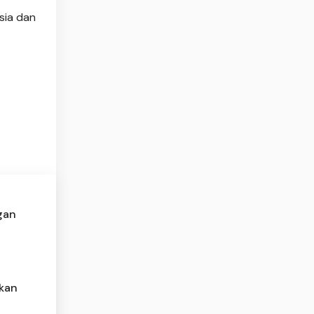
sia dan
gan
skan