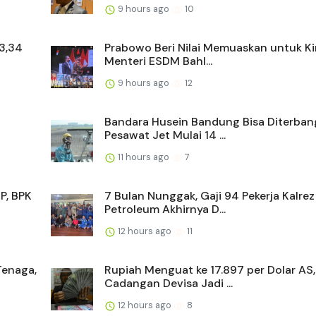
9 hours ago
10
 3,34
Prabowo Beri Nilai Memuaskan untuk Ki
Menteri ESDM Bahl...
9 hours ago
12
Bandara Husein Bandung Bisa Diterban
Pesawat Jet Mulai 14 ...
11 hours ago
7
P, BPK
7 Bulan Nunggak, Gaji 94 Pekerja Kalrez
Petroleum Akhirnya D...
12 hours ago
11
Tenaga,
Rupiah Menguat ke 17.897 per Dolar AS,
Cadangan Devisa Jadi ...
12 hours ago
8