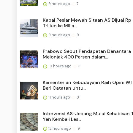
9 hours ago
7
Kapal Pesiar Mewah Sitaan AS Dijual Rp
Triliun ke Milia...
9 hours ago
9
Prabowo Sebut Pendapatan Danantara
Melonjak 400 Persen dalam...
10 hours ago
11
Kementerian Kebudayaan Raih Opini WT
Beri Catatan untu...
11 hours ago
8
Intervensi AS-Jepang Mulai Kehabisan 
Yen Kembali Les...
12 hours ago
9