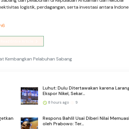
Sabang dan pelabuhan di Kepulauan Andaman dan Nikobar
ktivitas logistik, perdagangan, serta investasi antara Indone
an6
Read Entire Article
at Kembangkan Pelabuhan Sabang
Luhut: Dulu Ditertawakan karena Laran
Ekspor Nikel, Sekar...
8 hours ago
9
getkan
Respons Bahlil Usai Diberi Nilai Memua
oleh Prabowo: Ter...