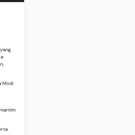
 yang
ra
n,
a Modi
maritim
erta