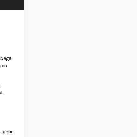
ebagai
mpin
.
l.
 namun