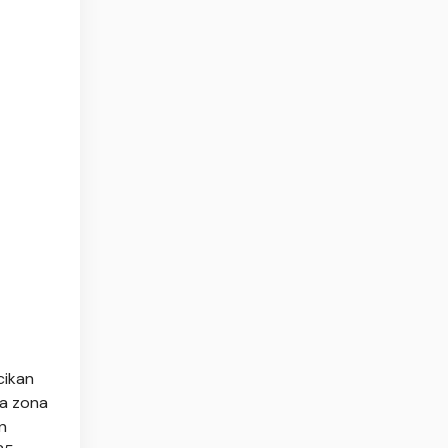
cikan
ma zona
n