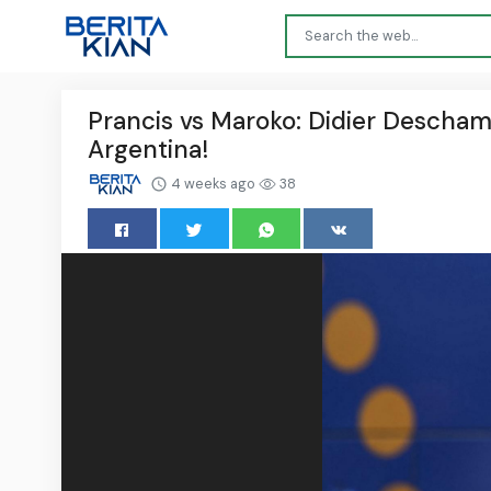
Prancis vs Maroko: Didier Descham
Argentina!
4 weeks ago
38