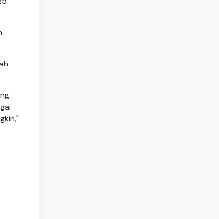
25
n
lah
ung
gai
gkin,"