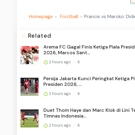
Homepage
Football
Prancis vs Maroko: Did
Related
Arema FC Gagal Finis Ketiga Piala Presi
2026, Marcos Sant...
2 hours ago
6
Persija Jakarta Kunci Peringkat Ketiga Pi
Presiden 2026, ...
2 hours ago
6
Duet Thom Haye dan Marc Klok di Lini 
Timnas Indonesia...
2 hours ago
6