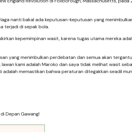
 New England Revolution di Foxborough, Massachusetts, pada 
di laga nanti bakal ada keputusan-keputusan yang menimbulka
 terjadi di sepak bola.
ikirkan kepemimpinan wasit, karena tugas utama mereka ada
tusan yang menimbulkan perdebatan dan semua akan tergant
 lawan kami adalah Maroko dan saya tidak melihat wasit seba
nti adalah memastikan bahwa peraturan ditegakkan seadil mun
m' di Depan Gawang!
Read Entire Article