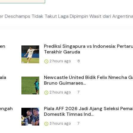
ier Deschamps Tidak Takut Laga Dipimpin Wasit dari Argentina
den
Prediksi Singapura vs Indonesia: Perta
Terakhir Garuda
2 hours ago
8
ala
Newcastle United Bidik Felix Nmecha G
Bruno Guimaraes...
2 hours ago
7
Tengah
Piala AFF 2026 Jadi Ajang Seleksi Pema
Domestik Timnas Ind...
3 hours ago
7