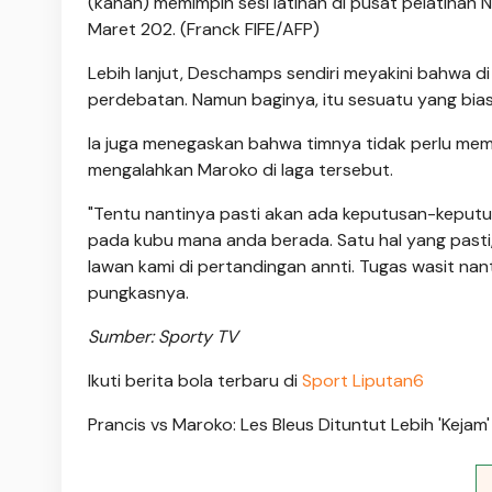
(kanan) memimpin sesi latihan di pusat pelatihan
Maret 202. (Franck FIFE/AFP)
Lebih lanjut, Deschamps sendiri meyakini bahwa 
perdebatan. Namun baginya, itu sesuatu yang biasa
Ia juga menegaskan bahwa timnya tidak perlu mem
mengalahkan Maroko di laga tersebut.
"Tentu nantinya pasti akan ada keputusan-kepu
pada kubu mana anda berada. Satu hal yang pasti,
lawan kami di pertandingan annti. Tugas wasit na
pungkasnya.
Sumber: Sporty TV
Ikuti berita bola terbaru di
Sport Liputan6
Prancis vs Maroko: Les Bleus Dituntut Lebih 'Keja