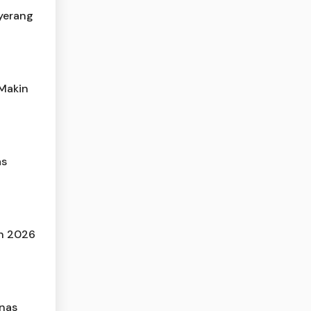
yerang
 Makin
as
en 2026
mnas