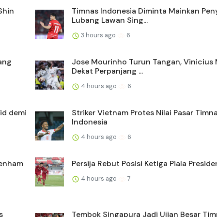
Shin
Timnas Indonesia Diminta Mainkan Pen
Lubang Lawan Sing...
3 hours ago
6
wang
Jose Mourinho Turun Tangan, Vinicius
Dekat Perpanjang ...
4 hours ago
6
rid demi
Striker Vietnam Protes Nilai Pasar Timn
Indonesia
4 hours ago
6
tenham
Persija Rebut Posisi Ketiga Piala Presid
4 hours ago
7
s
Tembok Singapura Jadi Ujian Besar Ti