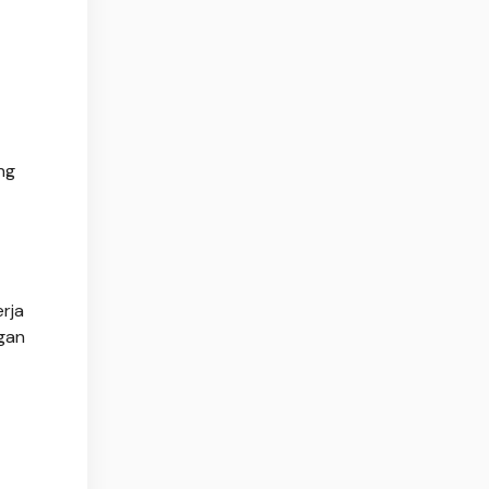
ng
rja
ngan