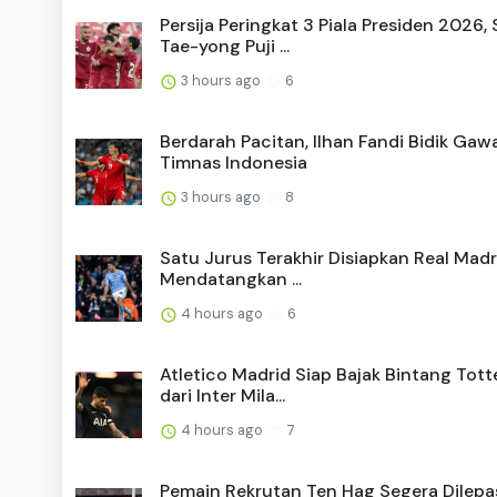
Persija Peringkat 3 Piala Presiden 2026, 
Tae-yong Puji ...
3 hours ago
6
Berdarah Pacitan, Ilhan Fandi Bidik Ga
Timnas Indonesia
3 hours ago
8
Satu Jurus Terakhir Disiapkan Real Mad
Mendatangkan ...
4 hours ago
6
Atletico Madrid Siap Bajak Bintang Tot
dari Inter Mila...
4 hours ago
7
Pemain Rekrutan Ten Hag Segera Dilepa