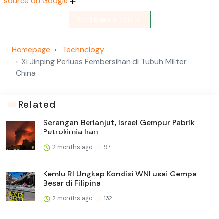
source on Google
Read Entire Article
Homepage
Technology
Xi Jinping Perluas Pembersihan di Tubuh Militer
China
Related
Serangan Berlanjut, Israel Gempur Pabrik
Petrokimia Iran
2 months ago
97
Kemlu RI Ungkap Kondisi WNI usai Gempa
Besar di Filipina
2 months ago
132