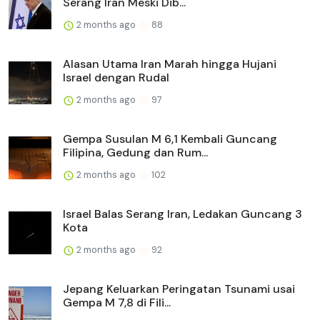
Serang Iran Meski Dib...
2 months ago
88
Alasan Utama Iran Marah hingga Hujani
Israel dengan Rudal
2 months ago
97
Gempa Susulan M 6,1 Kembali Guncang
Filipina, Gedung dan Rum...
2 months ago
102
Israel Balas Serang Iran, Ledakan Guncang 3
Kota
2 months ago
92
Jepang Keluarkan Peringatan Tsunami usai
Gempa M 7,8 di Fili...