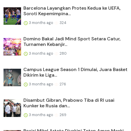
Barcelona Layangkan Protes Kedua ke UEFA,
Soroti Kepemimpina...
3 months ago
324
Domino Bakal Jadi Mind Sport Setara Catur,
Turnamen Kebanjir...
3 months ago
280
Campus League Season 1 Dimulai, Juara Basket
Dikirim ke Liga...
3 months ago
276
Disambut Gibran, Prabowo Tiba di RI usai
Kunker ke Rusia dan...
3 months ago
269
Posisi Mikel Arteta Diyakini Tetap Aman Meski