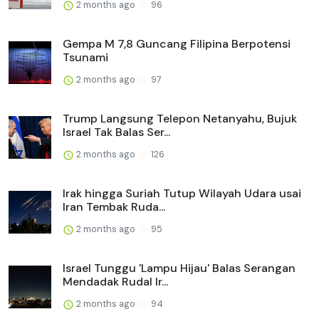
2 months ago
96
Gempa M 7,8 Guncang Filipina Berpotensi
Tsunami
2 months ago
97
Trump Langsung Telepon Netanyahu, Bujuk
Israel Tak Balas Ser...
2 months ago
126
Irak hingga Suriah Tutup Wilayah Udara usai
Iran Tembak Ruda...
2 months ago
95
Israel Tunggu 'Lampu Hijau' Balas Serangan
Mendadak Rudal Ir...
2 months ago
94