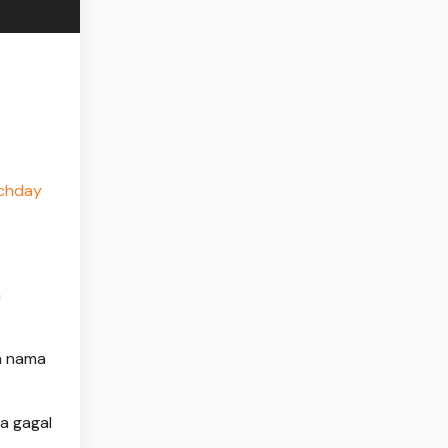
tchday
a
n nama
a gagal