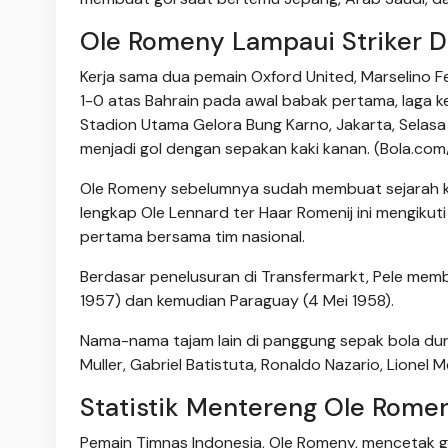
Ole Romeny Lampaui Striker D
Kerja sama dua pemain Oxford United, Marselino 
1-0 atas Bahrain pada awal babak pertama, laga ke
Stadion Utama Gelora Bung Karno, Jakarta, Selas
menjadi gol dengan sepakan kaki kanan. (Bola.co
Ole Romeny sebelumnya sudah membuat sejarah kal
lengkap Ole Lennard ter Haar Romenij ini mengikut
pertama bersama tim nasional.
Berdasar penelusuran di Transfermarkt, Pele membu
1957) dan kemudian Paraguay (4 Mei 1958).
Nama-nama tajam lain di panggung sepak bola duni
Muller, Gabriel Batistuta, Ronaldo Nazario, Lionel 
Statistik Mentereng Ole Rome
Pemain Timnas Indonesia, Ole Romeny, mencetak g