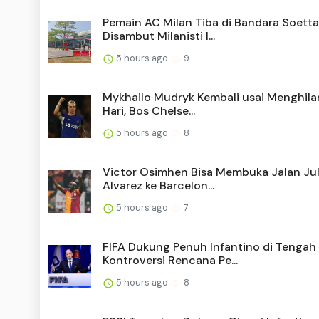
Pemain AC Milan Tiba di Bandara Soetta
Disambut Milanisti I...
5 hours ago
9
Mykhailo Mudryk Kembali usai Menghila
Hari, Bos Chelse...
5 hours ago
8
Victor Osimhen Bisa Membuka Jalan Jul
Alvarez ke Barcelon...
5 hours ago
7
FIFA Dukung Penuh Infantino di Tengah
Kontroversi Rencana Pe...
5 hours ago
8