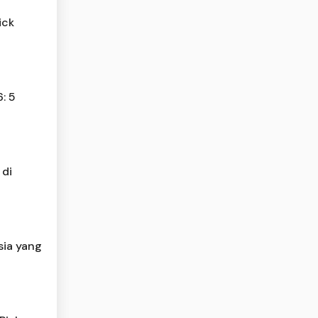
ick
: 5
 di
sia yang