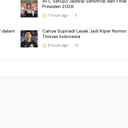
AFC Setujui Jadwal Semifinal dan Final 
Presiden 2026
7 hours ago
11
' dalam
Cahya Supriadi Layak Jadi Kiper Nomor 
Timnas Indonesia
8 hours ago
10