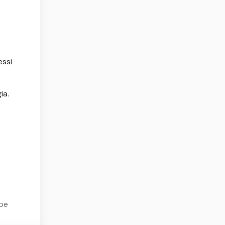
essi
ia.
ppe