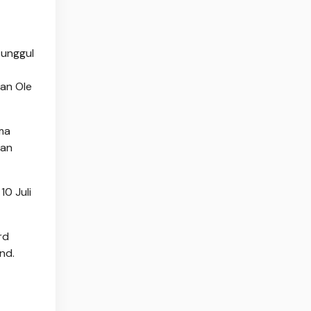
 unggul
an Ole
ma
lan
10 Juli
rd
nd.