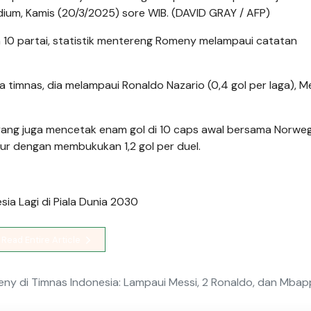
adium, Kamis (20/3/2025) sore WIB. (DAVID GRAY / AFP)
 10 partai, statistik mentereng Romeny melampaui catatan
timnas, dia melampaui Ronaldo Nazario (0,4 gol per laga), M
yang juga mencetak enam gol di 10 caps awal bersama Norweg
ubur dengan membukukan 1,2 gol per duel.
ia Lagi di Piala Dunia 2030
Read Entire Article
meny di Timnas Indonesia: Lampaui Messi, 2 Ronaldo, dan Mba