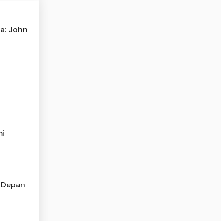
ia: John
mi
i Depan