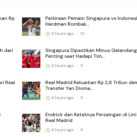
kan Rp
Perkiraan Pemain Singapura vs Indones
Herdman Rombak...
4 hours ago
10
h dari
Singapura Dipastikan Minus Gelandang
Penting saat Hadapi Tim...
4 hours ago
9
ri Real
Real Madrid Keluarkan Rp 2,6 Triliun de
Transfer Yan Dioma...
4 hours ago
9
i
Endrick dan Ketatnya Persaingan di Lin
Real Madrid
4 hours ago
9