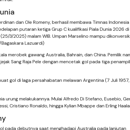
unia
Ferdinan dan Ole Romeny, berhasil membawa Timnas Indonesia
delapan putaran ketiga Grup C kualifikasi Piala Dunia 2026 di
a (25/3/2025) malam WIB. Umpan Marselino mampu dikonversik
m/Bagaskara Lazuardi)
a merobek gawang Australia, Bahrain, dan China. Pemilik na
i jejak Sang Raja Pele dengan mencetak gol pada tiga penampi
at gol di laga persahabatan melawan Argentina (7 Juli 1957, 
a urung melakukannya. Mulai Alfredo Di Stefano, Eusebio, Ge
Messi, Cristiano Ronaldo, hingga Kylian Mbappe dan Erling Haala
ny
ol pada debutnya saat menghadapi Australia pada lanjutan