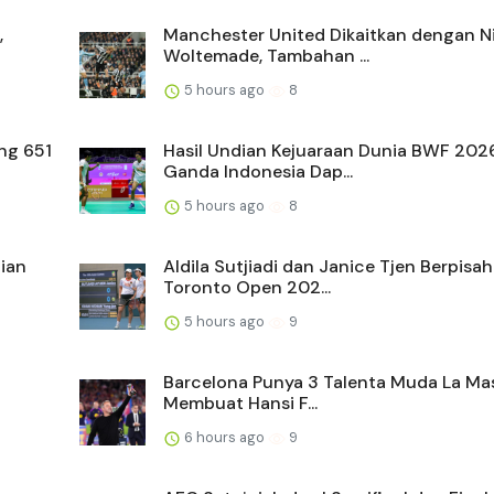
,
Manchester United Dikaitkan dengan N
Woltemade, Tambahan ...
5 hours ago
8
ng 651
Hasil Undian Kejuaraan Dunia BWF 2026
Ganda Indonesia Dap...
5 hours ago
8
ian
Aldila Sutjiadi dan Janice Tjen Berpisah
Toronto Open 202...
5 hours ago
9
Barcelona Punya 3 Talenta Muda La Ma
Membuat Hansi F...
6 hours ago
9