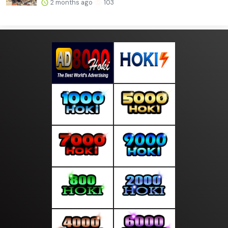
2 months ago
103