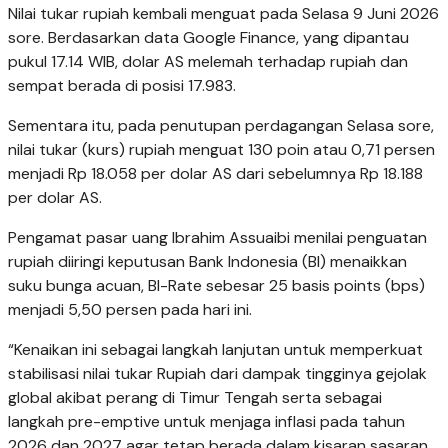
Nilai tukar rupiah kembali menguat pada Selasa 9 Juni 2026
sore. Berdasarkan data Google Finance, yang dipantau
pukul 17.14 WIB, dolar AS melemah terhadap rupiah dan
sempat berada di posisi 17.983.
Sementara itu, pada penutupan perdagangan Selasa sore,
nilai tukar (kurs) rupiah menguat 130 poin atau 0,71 persen
menjadi Rp 18.058 per dolar AS dari sebelumnya Rp 18.188
per dolar AS.
Pengamat pasar uang Ibrahim Assuaibi menilai penguatan
rupiah diiringi keputusan Bank Indonesia (BI) menaikkan
suku bunga acuan, BI-Rate sebesar 25 basis points (bps)
menjadi 5,50 persen pada hari ini.
“Kenaikan ini sebagai langkah lanjutan untuk memperkuat
stabilisasi nilai tukar Rupiah dari dampak tingginya gejolak
global akibat perang di Timur Tengah serta sebagai
langkah pre-emptive untuk menjaga inflasi pada tahun
2026 dan 2027 agar tetap berada dalam kisaran sasaran