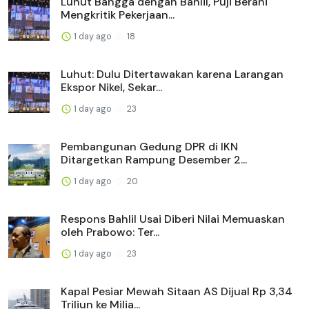
Luhut Bangga dengan Bahlil, Puji Berani
Mengkritik Pekerjaan...
1 day ago
18
Luhut: Dulu Ditertawakan karena Larangan
Ekspor Nikel, Sekar...
1 day ago
23
Pembangunan Gedung DPR di IKN
Ditargetkan Rampung Desember 2...
1 day ago
20
Respons Bahlil Usai Diberi Nilai Memuaskan
oleh Prabowo: Ter...
1 day ago
23
Kapal Pesiar Mewah Sitaan AS Dijual Rp 3,34
Triliun ke Milia...