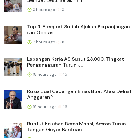
Sempat Lesu, Berakhir T...
3 hours ago
3
Top 3: Freeport Sudah Ajukan Perpanjangan
izin Operasi
7 hours ago
8
Lapangan Kerja AS Susut 23.000, Tingkat
Pengangguran Turun J...
18 hours ago
15
Rusia Jual Cadangan Emas Buat Atasi Defisit
Anggaran?
19 hours ago
16
Buntut Keluhan Beras Mahal, Amran Turun
Tangan Guyur Bantuan...