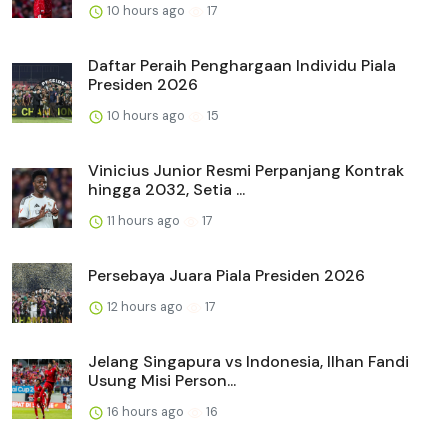
10 hours ago
17
Daftar Peraih Penghargaan Individu Piala
Presiden 2026
10 hours ago
15
Vinicius Junior Resmi Perpanjang Kontrak
hingga 2032, Setia ...
11 hours ago
17
Persebaya Juara Piala Presiden 2026
12 hours ago
17
Jelang Singapura vs Indonesia, Ilhan Fandi
Usung Misi Person...
16 hours ago
16