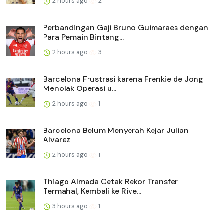
2 hours ago
2
Perbandingan Gaji Bruno Guimaraes dengan
Para Pemain Bintang...
2 hours ago
3
Barcelona Frustrasi karena Frenkie de Jong
Menolak Operasi u...
2 hours ago
1
Barcelona Belum Menyerah Kejar Julian
Alvarez
2 hours ago
1
Thiago Almada Cetak Rekor Transfer
Termahal, Kembali ke Rive...
3 hours ago
1