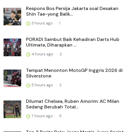
Respons Bos Persija Jakarta soal Desakan
Shin Tae-yong Balik...
3 hours ago
1
PORADI Sambut Baik Kehadiran Darts Hub
Ultimate, Diharapkan ...
4 hours ago
2
Tempat Menonton MotoGP Inggris 2026 di
Silverstone
5 hours ago
2
Dilumat Chelsea, Ruben Amorim: AC Milan
Sedang Berubah Total...
7 hours ago
5