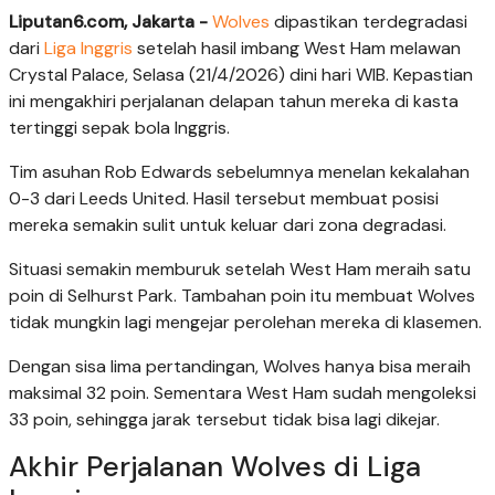
Liputan6.com, Jakarta -
Wolves
dipastikan terdegradasi
dari
Liga Inggris
setelah hasil imbang West Ham melawan
Crystal Palace, Selasa (21/4/2026) dini hari WIB. Kepastian
ini mengakhiri perjalanan delapan tahun mereka di kasta
tertinggi sepak bola Inggris.
Tim asuhan Rob Edwards sebelumnya menelan kekalahan
0-3 dari Leeds United. Hasil tersebut membuat posisi
mereka semakin sulit untuk keluar dari zona degradasi.
Situasi semakin memburuk setelah West Ham meraih satu
poin di Selhurst Park. Tambahan poin itu membuat Wolves
tidak mungkin lagi mengejar perolehan mereka di klasemen.
Dengan sisa lima pertandingan, Wolves hanya bisa meraih
maksimal 32 poin. Sementara West Ham sudah mengoleksi
33 poin, sehingga jarak tersebut tidak bisa lagi dikejar.
Akhir Perjalanan Wolves di Liga