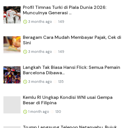
Profil Timnas Turki di Piala Dunia 2026:
Munculnya Generasi ...
3 months ago
149
Beragam Cara Mudah Membayar Pajak, Cek di
Sini
3 months ago
149
Langkah Tak Biasa Hansi Flick: Semua Pemain
Barcelona Dibawa...
3 months ago
135
Kemlu RI Ungkap Kondisi WNI usai Gempa
Besar di Filipina
1 month ago
130
Trump Langsung Telepon Netanyahu, Bujuk