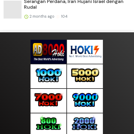
Serangan Perdana, Iran Hujani Israel dengan
Rudal
2 months ago
104