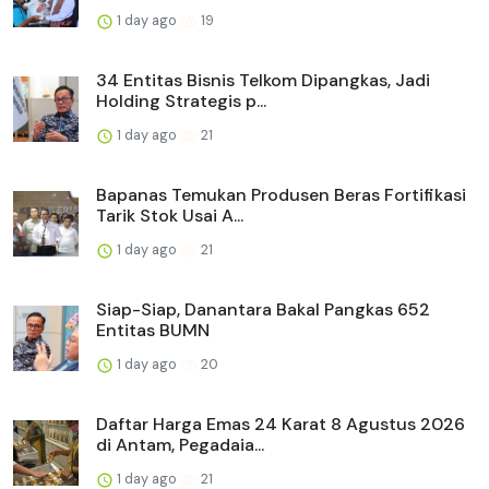
1 day ago
19
34 Entitas Bisnis Telkom Dipangkas, Jadi
Holding Strategis p...
1 day ago
21
Bapanas Temukan Produsen Beras Fortifikasi
Tarik Stok Usai A...
1 day ago
21
Siap-Siap, Danantara Bakal Pangkas 652
Entitas BUMN
1 day ago
20
Daftar Harga Emas 24 Karat 8 Agustus 2026
di Antam, Pegadaia...
1 day ago
21