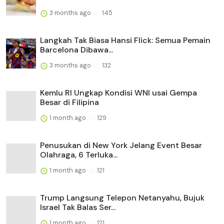
3 months ago
145
Langkah Tak Biasa Hansi Flick: Semua Pemain
Barcelona Dibawa...
3 months ago
132
Kemlu RI Ungkap Kondisi WNI usai Gempa
Besar di Filipina
1 month ago
129
Penusukan di New York Jelang Event Besar
Olahraga, 6 Terluka...
1 month ago
121
Trump Langsung Telepon Netanyahu, Bujuk
Israel Tak Balas Ser...
1 month ago
121