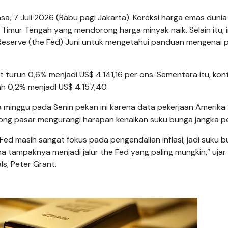
, 7 Juli 2026 (Rabu pagi Jakarta). Koreksi harga emas dunia 
 Timur Tengah yang mendorong harga minyak naik. Selain itu, 
l Reserve (the Fed) Juni untuk mengetahui panduan mengenai 
 turun 0,6% menjadi US$ 4.141,16 per ons. Sementara itu, kon
h 0,2% menjadI US$ 4.157,40.
 minggu pada Senin pekan ini karena data pekerjaan Amerika 
orong pasar mengurangi harapan kenaikan suku bunga jangka p
Fed masih sangat fokus pada pengendalian inflasi, jadi suku 
ma tampaknya menjadi jalur the Fed yang paling mungkin,” ujar
ls, Peter Grant.