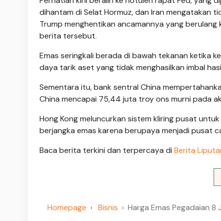
Perhatian kini beralih ke notulen rapat Fed, yang d
dihantam di Selat Hormuz, dan Iran mengatakan ti
Trump menghentikan ancamannya yang berulang kali
berita tersebut.
Emas seringkali berada di bawah tekanan ketika k
daya tarik aset yang tidak menghasilkan imbal has
Sementara itu, bank sentral China mempertahank
China mencapai 75,44 juta troy ons murni pada akh
Hong Kong meluncurkan sistem kliring pusat unt
berjangka emas karena berupaya menjadi pusat ca
Baca berita terkini dan terpercaya di
Berita Liput
Homepage
Bisnis
Harga Emas Pegadaian 8 J