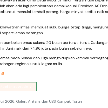
ijadwalkan akan dirilis pada Rabu. Di Timur Tengah, dua kapal 
dak akan ada lagi pembicaraan damai kecuali Presiden AS Don
 untuk memulai kembali perang. Harga minyak sedikit naik s
ekhawatiran inflasi membuat suku bunga tetap tinggi, mengura
il seperti emas batangan.
an pembelian emas selama 20 bulan berturut-turut. Cadanga
ir Juni, naik dari 74,96 juta pada bulan sebelumnya.
uk emas pada Selasa dan juga menghidupkan kembali perdagan
dangan regional untuk logam mulia.
an6
Read Entire Article
uli 2026: Galeri, Antam, dan UBS Kompak Turun