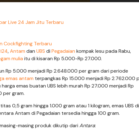
bar Live 24 Jam Jitu Terbaru
n Cockfighting Terbaru
ri24
,
Antam
dan
UBS
di
Pegadaian
kompak lesu pada Rabu,
ogam mulia
itu di kisaran Rp 5.000-Rp 27.000.
un Rp 5.000 menjadi Rp 2.648.000 per gram dari periode
ga emas antam
terpangkas Rp 15.000 menjadi Rp 2.762.000 
u harga emas buatan UBS lebih murah Rp 27.000 menjadi Rp
0 per gram.
itas 0,5 gram hingga 1.000 gram atau 1 kilogram, emas UBS di
ntara Antam di Pegadaian tersedia hingga 100 gram.
 masing-masing produk dikutip dari
Antara
: