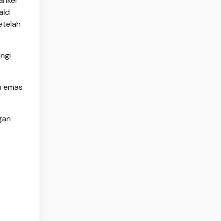
tanker
ald
etelah
ngi
n emas
gan