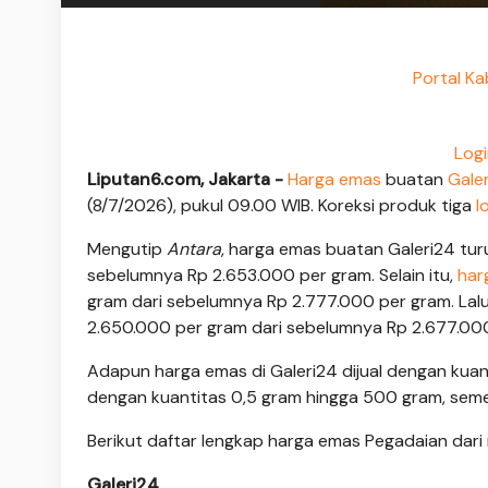
Portal Ka
Logi
Liputan6.com, Jakarta -
Harga emas
buatan
Gale
(8/7/2026), pukul 09.00 WIB. Koreksi produk tiga
l
Mengutip
Antara
, harga emas buatan Galeri24 tur
sebelumnya Rp 2.653.000 per gram. Selain itu,
har
gram dari sebelumnya Rp 2.777.000 per gram. Lal
2.650.000 per gram dari sebelumnya Rp 2.677.00
Adapun harga emas di Galeri24 dijual dengan kuant
dengan kuantitas 0,5 gram hingga 500 gram, seme
Berikut daftar lengkap harga emas Pegadaian dari
Galeri24