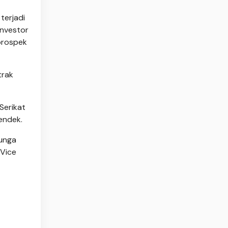
terjadi
investor
prospek
trak
Serikat
endek.
bunga
 Vice