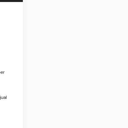
per
jual