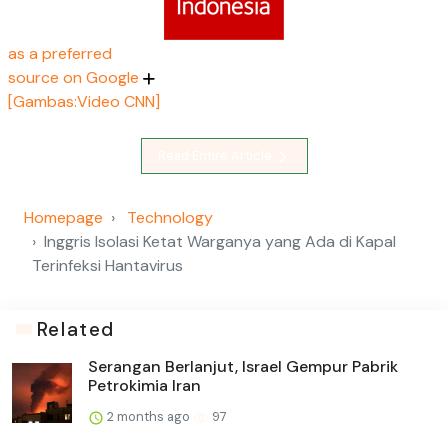
as a preferred
source on Google
[Gambas:Video CNN]
Read Entire Article
Homepage
Technology
Inggris Isolasi Ketat Warganya yang Ada di Kapal
Terinfeksi Hantavirus
Related
Serangan Berlanjut, Israel Gempur Pabrik
Petrokimia Iran
2 months ago
97