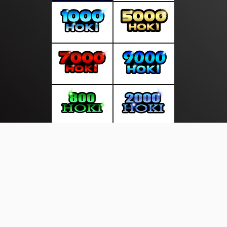
About Us
·
Contact Us
·
Terms & Conditions
·
© beritakian.info 2026. All rights are reserved