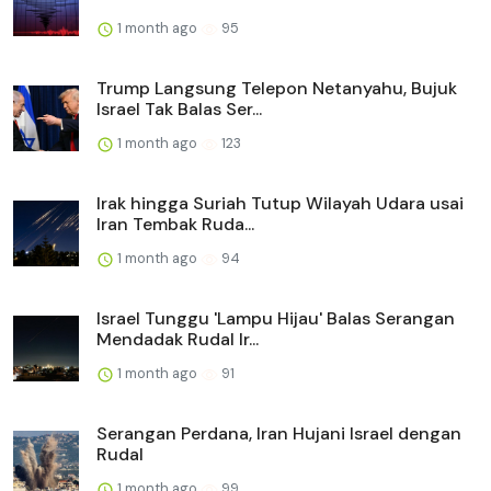
1 month ago
95
Trump Langsung Telepon Netanyahu, Bujuk
Israel Tak Balas Ser...
1 month ago
123
Irak hingga Suriah Tutup Wilayah Udara usai
Iran Tembak Ruda...
1 month ago
94
Israel Tunggu 'Lampu Hijau' Balas Serangan
Mendadak Rudal Ir...
1 month ago
91
Serangan Perdana, Iran Hujani Israel dengan
Rudal
1 month ago
99