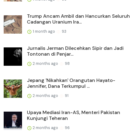
Trump Ancam Ambil dan Hancurkan Seluruh
Cadangan Uranium Ira...
1 month ago
93
Jurnalis Jerman Dilecehkan Sipir dan Jadi
Tontonan di Penjar...
2 months ago
98
Jepang 'Nikahkan' Orangutan Hayato-
Jennifer, Dana Terkumpul ...
2 months ago
91
Upaya Mediasi Iran-AS, Menteri Pakistan
Kunjungi Teheran
2 months ago
96