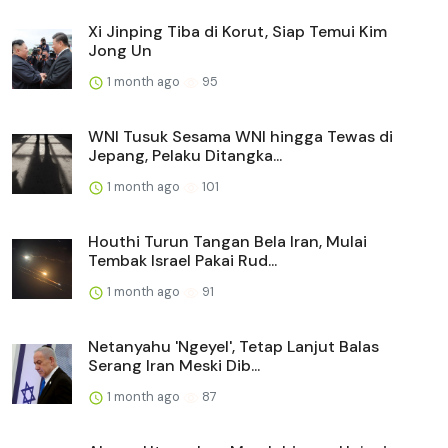
Xi Jinping Tiba di Korut, Siap Temui Kim
Jong Un
1 month ago
95
WNI Tusuk Sesama WNI hingga Tewas di
Jepang, Pelaku Ditangka...
1 month ago
101
Houthi Turun Tangan Bela Iran, Mulai
Tembak Israel Pakai Rud...
1 month ago
91
Netanyahu 'Ngeyel', Tetap Lanjut Balas
Serang Iran Meski Dib...
1 month ago
87