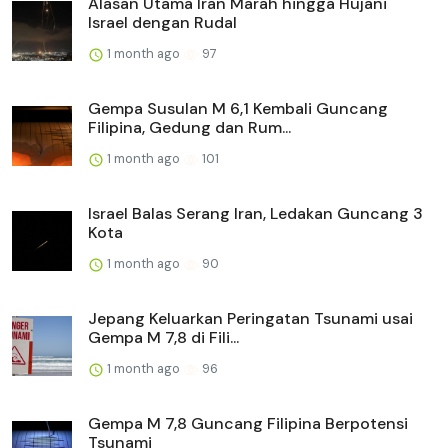
Alasan Utama Iran Marah hingga Hujani
Israel dengan Rudal
1 month ago
97
Gempa Susulan M 6,1 Kembali Guncang
Filipina, Gedung dan Rum...
1 month ago
101
Israel Balas Serang Iran, Ledakan Guncang 3
Kota
1 month ago
90
Jepang Keluarkan Peringatan Tsunami usai
Gempa M 7,8 di Fili...
1 month ago
96
Gempa M 7,8 Guncang Filipina Berpotensi
Tsunami