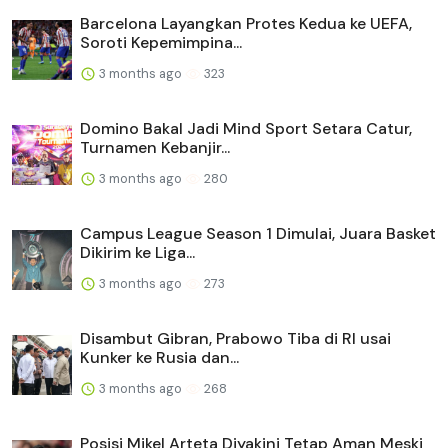
Barcelona Layangkan Protes Kedua ke UEFA,
Soroti Kepemimpina...
3 months ago
323
Domino Bakal Jadi Mind Sport Setara Catur,
Turnamen Kebanjir...
3 months ago
280
Campus League Season 1 Dimulai, Juara Basket
Dikirim ke Liga...
3 months ago
273
Disambut Gibran, Prabowo Tiba di RI usai
Kunker ke Rusia dan...
3 months ago
268
Posisi Mikel Arteta Diyakini Tetap Aman Meski