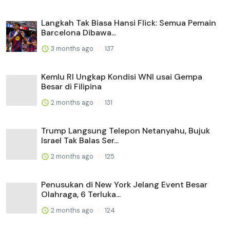
Langkah Tak Biasa Hansi Flick: Semua Pemain
Barcelona Dibawa...
3 months ago
137
Kemlu RI Ungkap Kondisi WNI usai Gempa
Besar di Filipina
2 months ago
131
Trump Langsung Telepon Netanyahu, Bujuk
Israel Tak Balas Ser...
2 months ago
125
Penusukan di New York Jelang Event Besar
Olahraga, 6 Terluka...
2 months ago
124