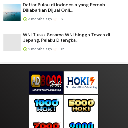
Daftar Pulau di Indonesia yang Pernah
Dikabarkan Dijual Onli...
3 months ago
116
WNI Tusuk Sesama WNI hingga Tewas di
Jepang, Pelaku Ditangka...
2 months ago
102