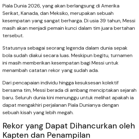
Piala Dunia 2026, yang akan berlangsung di Amerika
Serikat, Kanada, dan Meksiko, merupakan sebuah
kesempatan yang sangat berharga. Di usia 39 tahun, Messi
masih akan menjadi pemain kunci dalam tim juara bertahan
tersebut.
Statusnya sebagai seorang legenda dalam dunia sepak
bola sudah diakui secara luas. Meskipun begitu, turnamen
ini masih memberikan kesempatan bagi Messi untuk
menambah catatan rekor yang sudah ada.
Dari pencapaian individu hingga kesuksesan kolektif
bersama tim, Messi berada di ambang menciptakan sejarah
baru. Seluruh dunia kini menunggu untuk melihat apakah ia
dapat mengakhiri perjalanan Piala Dunianya dengan
sebuah kisah yang lebih megah.
Rekor yang Dapat Dihancurkan oleh
Kapten dan Penampilan