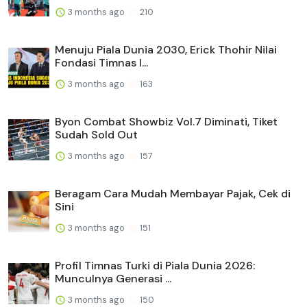
3 months ago
210
Menuju Piala Dunia 2030, Erick Thohir Nilai
Fondasi Timnas I...
3 months ago
163
Byon Combat Showbiz Vol.7 Diminati, Tiket
Sudah Sold Out
3 months ago
157
Beragam Cara Mudah Membayar Pajak, Cek di
Sini
3 months ago
151
Profil Timnas Turki di Piala Dunia 2026:
Munculnya Generasi ...
3 months ago
150