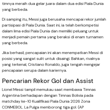
timnya meraih dua gelar juara dalam dua edisi Piala Dunia
yang berbeda.
Di samping itu, Messi juga berusaha mencapai rekor jumlah
partisipasi di Piala Dunia. Saat ini, ia telah berkompetisi
dalam lima edisi Piala Dunia dan memiliki peluang untuk
menjadi pemain pertama yang beraksi di enam turnamen
yang berbeda.
Jika berhasil, pencapaian ini akan menempatkan Messi di
posisi yang sangat sulit untuk disaingi. Bahkan, rivalnya
yang terkenal, Cristiano Ronaldo, juga tengah mengejar
pencapaian serupa dalam kariernya.
Pencarian Rekor Gol dan Assist
Lionel Messi tampil memukau saat membawa Timnas
Argentina berhadapan dengan Timnas Bolivia pada
matchday ke-10 Kualifikasi Piala Dunia 2026 Zona
CONMEBOL. La Pulga memborong tiga gol. (AP