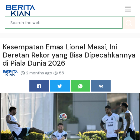
Kesempatan Emas Lionel Messi, Ini
Deretan Rekor yang Bisa Dipecahkannya
di Piala Dunia 2026
2 months ago
55