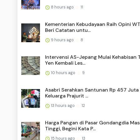
8 hours ago
11
Kementerian Kebudayaan Raih Opini WT
Beri Catatan untu...
9 hours ago
8
Intervensi AS-Jepang Mulai Kehabisan 
Yen Kembali Les...
10 hours ago
9
Asabri Serahkan Santunan Rp 457 Juta
Keluarga Prajurit ...
13 hours ago
12
Harga Pangan di Pasar Gondangdia Mas
Tinggi, Begini Kata P...
15 hours ago
13