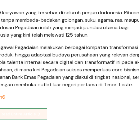
00 karyawan yang tersebar di seluruh penjuru Indonesia. Ribua
monis tanpa membeda-bedakan golongan, suku, agama, ras, maup
uh Insan Pegadaian inilah yang menjadi pondasi utama bagi
sia yang kini telah melewati 125 tahun.
 mengawal Pegadaian melakukan berbagai lompatan transformasi
n produk, hingga adaptasi budaya perusahaan yang relevan de
talenta internal secara digital dan transformatif ini pada a
haan, di mana kini Pegadaian sukses memperluas core bisnis
anan Bank Emas Pegadaian yang diakui di tingkat nasional, se
engan membuka outlet luar negeri pertama di Timor-Leste.
an6
Read Entire Article