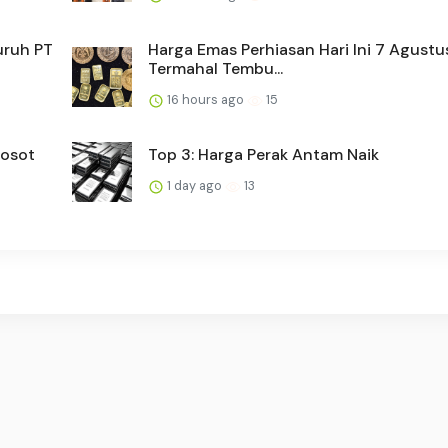
uruh PT
Harga Emas Perhiasan Hari Ini 7 Agustu
Termahal Tembu...
16 hours ago
15
rosot
Top 3: Harga Perak Antam Naik
1 day ago
13