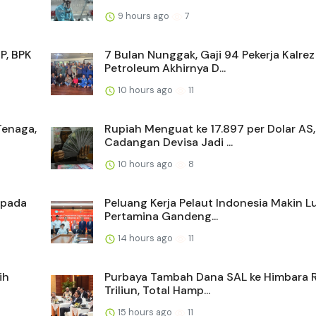
9 hours ago
7
P, BPK
7 Bulan Nunggak, Gaji 94 Pekerja Kalrez
Petroleum Akhirnya D...
10 hours ago
11
Tenaga,
Rupiah Menguat ke 17.897 per Dolar AS,
Cadangan Devisa Jadi ...
10 hours ago
8
 pada
Peluang Kerja Pelaut Indonesia Makin Lu
Pertamina Gandeng...
14 hours ago
11
ih
Purbaya Tambah Dana SAL ke Himbara 
Triliun, Total Hamp...
15 hours ago
11