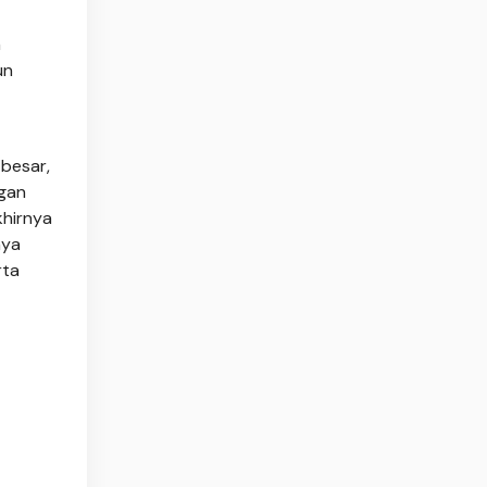
n
un
 besar,
ngan
khirnya
nya
rta