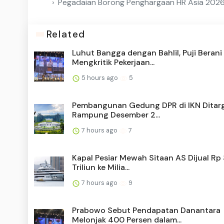
Pegadaian Borong Penghargaan HR Asia 2026, 
Related
Luhut Bangga dengan Bahlil, Puji Berani
Mengkritik Pekerjaan...
5 hours ago
5
Pembangunan Gedung DPR di IKN Ditar
Rampung Desember 2...
7 hours ago
7
Kapal Pesiar Mewah Sitaan AS Dijual Rp
Triliun ke Milia...
7 hours ago
9
Prabowo Sebut Pendapatan Danantara
Melonjak 400 Persen dalam...