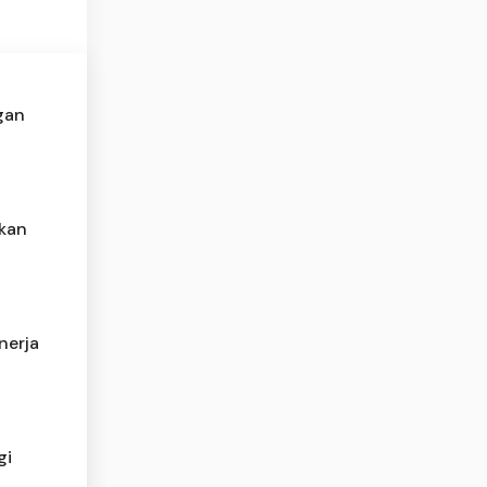
gan
skan
nerja
gi