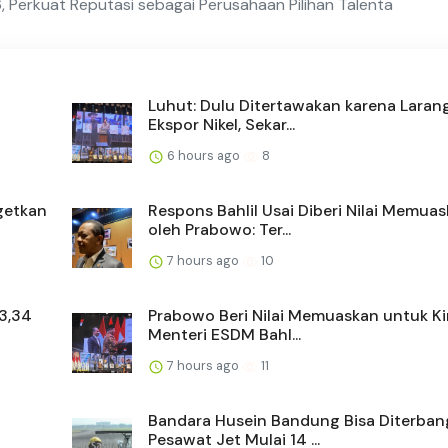
Perkuat Reputasi sebagai Perusahaan Pilihan Talenta
Luhut: Dulu Ditertawakan karena Laran
Ekspor Nikel, Sekar...
6 hours ago
8
getkan
Respons Bahlil Usai Diberi Nilai Memua
oleh Prabowo: Ter...
7 hours ago
10
 3,34
Prabowo Beri Nilai Memuaskan untuk Ki
Menteri ESDM Bahl...
7 hours ago
11
Bandara Husein Bandung Bisa Diterban
Pesawat Jet Mulai 14 ...