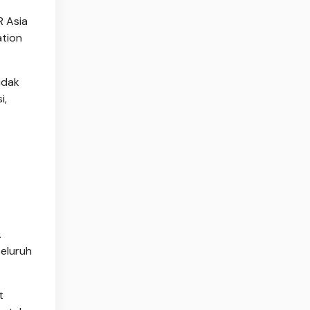
R Asia
ation
idak
i,
.
eluruh
t