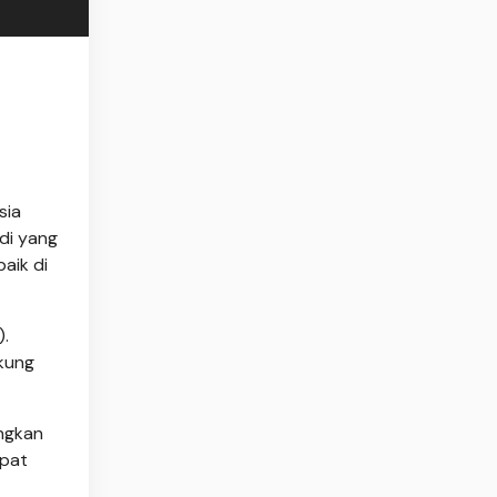
sia
di yang
aik di
).
ukung
ngkan
mpat