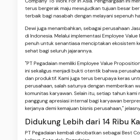
Company To Work For in Asia. Penghargaan ini men
terus bergerak maju mewujudkan tujuan besar b
terbaik bagi nasabah dengan melayani sepenuh hat
Dewi juga menambahkan, sebagai perusahaan Jasa
di Indonesia. Melalui implementasi Employee Valu
penuh untuk senantiasa menciptakan ekosistem k
sehat bagi seluruh jajarannya.
"PT Pegadaian memiliki Employee Value Proposition
ini sekaligus menjadi bukti otentik bahwa perusah
dan produktif. Kami juga terus berupaya keras un
perusahaan, salah satunya dengan memberikan wada
komunitas karyawan. Selain itu, setiap tahun kam
panggung apresiasi internal bagi karyawan berprest
kerjanya demi kemajuan bisnis perusahaan," jelasny
Didukung Lebih dari 14 Ribu K
PT Pegadaian kembali dinobatkan sebagai Best Co