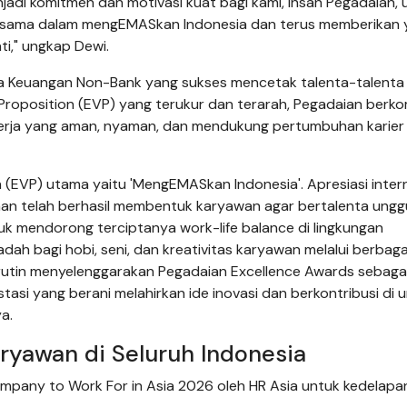
jadi komitmen dan motivasi kuat bagi kami, Insan Pegadaian, 
ersama dalam mengEMASkan Indonesia dan terus memberikan 
i," ungkap Dewi.
 Keuangan Non-Bank yang sukses mencetak talenta-talenta 
e Proposition (EVP) yang terukur dan terarah, Pegadaian berk
erja yang aman, nyaman, dan mendukung pertumbuhan karier
 (EVP) utama yaitu 'MengEMASkan Indonesia'. Apresiasi inter
aan telah berhasil membentuk karyawan agar bertalenta unggul
tuk mendorong terciptanya work-life balance di lingkungan
h bagi hobi, seni, dan kreativitas karyawan melalui berbaga
i rutin menyelenggarakan Pegadaian Excellence Awards sebaga
asi yang berani melahirkan ide inovasi dan berkontribusi di u
a.
aryawan di Seluruh Indonesia
mpany to Work For in Asia 2026 oleh HR Asia untuk kedelapa