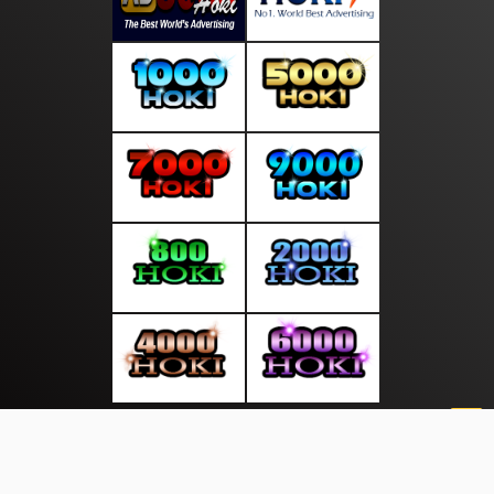
About Us
·
Contact Us
·
Terms & Conditions
·