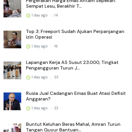
Pergerakan Harga Emas Antam Sepekan:
Sempat Lesu, Berakhir T...
1 day ago
14
Top 3: Freeport Sudah Ajukan Perpanjangan
izin Operasi
1 day ago
16
Lapangan Kerja AS Susut 23.000, Tingkat
Pengangguran Turun J...
1 day ago
23
Rusia Jual Cadangan Emas Buat Atasi Defisit
Anggaran?
1 day ago
22
Buntut Keluhan Beras Mahal, Amran Turun
Tangan Guyur Bantuan...