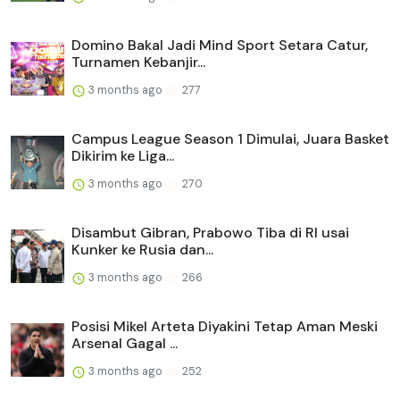
Domino Bakal Jadi Mind Sport Setara Catur,
Turnamen Kebanjir...
3 months ago
277
Campus League Season 1 Dimulai, Juara Basket
Dikirim ke Liga...
3 months ago
270
Disambut Gibran, Prabowo Tiba di RI usai
Kunker ke Rusia dan...
3 months ago
266
Posisi Mikel Arteta Diyakini Tetap Aman Meski
Arsenal Gagal ...
3 months ago
252