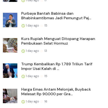
1 day ago
17
Purbaya Bantah Babinsa dan
Bhabinkamtibmas Jadi Pemungut Paj...
1 day ago
15
Kurs Rupiah Menguat Ditopang Harapan
Pembukaan Selat Hormuz
1 day ago
13
Trump Kembalikan Rp 1.789 Triliun Tarif
Impor Usai Kalah di ...
1 day ago
15
Harga Emas Antam Melonjak, Buyback
Melesat Rp 90.000 per Gra...
1 day ago
16