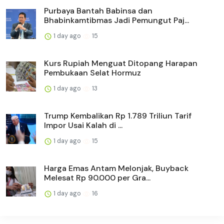
Purbaya Bantah Babinsa dan
Bhabinkamtibmas Jadi Pemungut Paj...
1 day ago
15
Kurs Rupiah Menguat Ditopang Harapan
Pembukaan Selat Hormuz
1 day ago
13
Trump Kembalikan Rp 1.789 Triliun Tarif
Impor Usai Kalah di ...
1 day ago
15
Harga Emas Antam Melonjak, Buyback
Melesat Rp 90.000 per Gra...
1 day ago
16