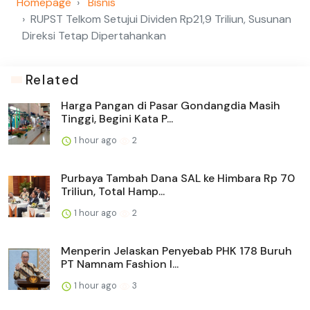
Homepage
Bisnis
RUPST Telkom Setujui Dividen Rp21,9 Triliun, Susunan
Direksi Tetap Dipertahankan
Related
Harga Pangan di Pasar Gondangdia Masih
Tinggi, Begini Kata P...
1 hour ago
2
Purbaya Tambah Dana SAL ke Himbara Rp 70
Triliun, Total Hamp...
1 hour ago
2
Menperin Jelaskan Penyebab PHK 178 Buruh
PT Namnam Fashion I...
1 hour ago
3