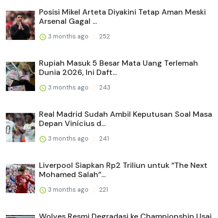
Posisi Mikel Arteta Diyakini Tetap Aman Meski
Arsenal Gagal ...
3 months ago
252
Rupiah Masuk 5 Besar Mata Uang Terlemah
Dunia 2026, Ini Daft...
3 months ago
243
Real Madrid Sudah Ambil Keputusan Soal Masa
Depan Vinícius d...
3 months ago
241
Liverpool Siapkan Rp2 Triliun untuk “The Next
Mohamed Salah”...
3 months ago
221
Wolves Resmi Degradasi ke Championship Usai