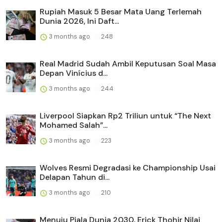
Rupiah Masuk 5 Besar Mata Uang Terlemah
Dunia 2026, Ini Daft...
3 months ago
248
Real Madrid Sudah Ambil Keputusan Soal Masa
Depan Vinícius d...
3 months ago
244
Liverpool Siapkan Rp2 Triliun untuk “The Next
Mohamed Salah”...
3 months ago
223
Wolves Resmi Degradasi ke Championship Usai
Delapan Tahun di...
3 months ago
210
Menuju Piala Dunia 2030, Erick Thohir Nilai