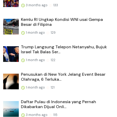
3 months ago
133
Kemlu RI Ungkap Kondisi WNI usai Gempa
Besar di Filipina
1 month ago
129
Trump Langsung Telepon Netanyahu, Bujuk
Israel Tak Balas Ser...
1 month ago
122
Penusukan di New York Jelang Event Besar
Olahraga, 6 Terluka...
1 month ago
121
Daftar Pulau di Indonesia yang Pernah
Dikabarkan Dijual Onli...
3 months ago
115