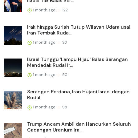
Israel Tak Balas Ser...
1 month ago
122
Irak hingga Suriah Tutup Wilayah Udara usai
Iran Tembak Ruda...
1 month ago
93
Israel Tunggu 'Lampu Hijau' Balas Serangan
Mendadak Rudal Ir...
1 month ago
90
Serangan Perdana, Iran Hujani Israel dengan
Rudal
1 month ago
98
Trump Ancam Ambil dan Hancurkan Seluruh
Cadangan Uranium Ira...