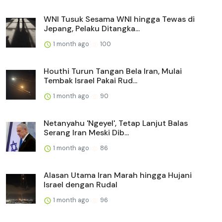
WNI Tusuk Sesama WNI hingga Tewas di
Jepang, Pelaku Ditangka...
1 month ago
100
Houthi Turun Tangan Bela Iran, Mulai
Tembak Israel Pakai Rud...
1 month ago
90
Netanyahu 'Ngeyel', Tetap Lanjut Balas
Serang Iran Meski Dib...
1 month ago
86
Alasan Utama Iran Marah hingga Hujani
Israel dengan Rudal
1 month ago
96