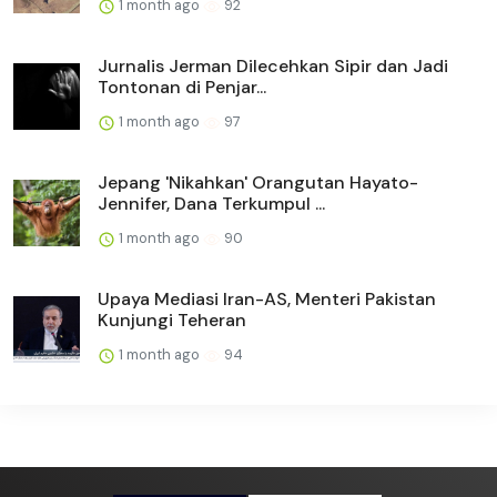
1 month ago
92
Jurnalis Jerman Dilecehkan Sipir dan Jadi
Tontonan di Penjar...
1 month ago
97
Jepang 'Nikahkan' Orangutan Hayato-
Jennifer, Dana Terkumpul ...
1 month ago
90
Upaya Mediasi Iran-AS, Menteri Pakistan
Kunjungi Teheran
1 month ago
94