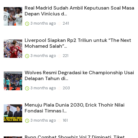
Real Madrid Sudah Ambil Keputusan Soal Masa
Depan Vinícius d...
3 months ago
241
Liverpool Siapkan Rp2 Triliun untuk “The Next
Mohamed Salah”...
3 months ago
221
Wolves Resmi Degradasi ke Championship Usai
Delapan Tahun di...
3 months ago
203
Menuju Piala Dunia 2030, Erick Thohir Nilai
Fondasi Timnas I...
3 months ago
161
Byon Combat Showbiz Vol.7 Diminati, Tiket