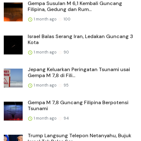
Gempa Susulan M 6,1 Kembali Guncang
Filipina, Gedung dan Rum...
1 month ago
100
Israel Balas Serang Iran, Ledakan Guncang 3
Kota
1 month ago
90
Jepang Keluarkan Peringatan Tsunami usai
Gempa M 7,8 di Fili...
1 month ago
95
Gempa M 7,8 Guncang Filipina Berpotensi
Tsunami
1 month ago
94
Trump Langsung Telepon Netanyahu, Bujuk