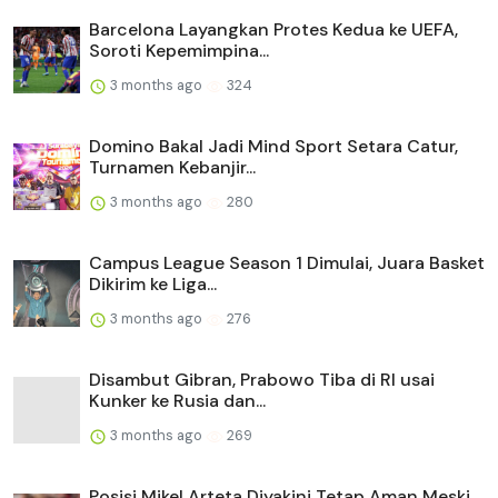
Barcelona Layangkan Protes Kedua ke UEFA,
Soroti Kepemimpina...
3 months ago
324
Domino Bakal Jadi Mind Sport Setara Catur,
Turnamen Kebanjir...
3 months ago
280
Campus League Season 1 Dimulai, Juara Basket
Dikirim ke Liga...
3 months ago
276
Disambut Gibran, Prabowo Tiba di RI usai
Kunker ke Rusia dan...
3 months ago
269
Posisi Mikel Arteta Diyakini Tetap Aman Meski