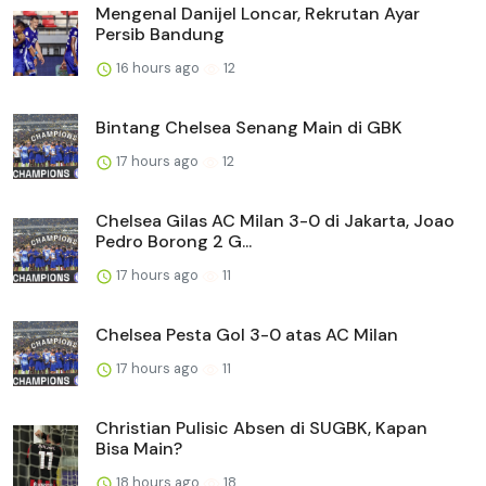
Mengenal Danijel Loncar, Rekrutan Ayar
Persib Bandung
16 hours ago
12
Bintang Chelsea Senang Main di GBK
17 hours ago
12
Chelsea Gilas AC Milan 3-0 di Jakarta, Joao
Pedro Borong 2 G...
17 hours ago
11
Chelsea Pesta Gol 3-0 atas AC Milan
17 hours ago
11
Christian Pulisic Absen di SUGBK, Kapan
Bisa Main?
18 hours ago
18