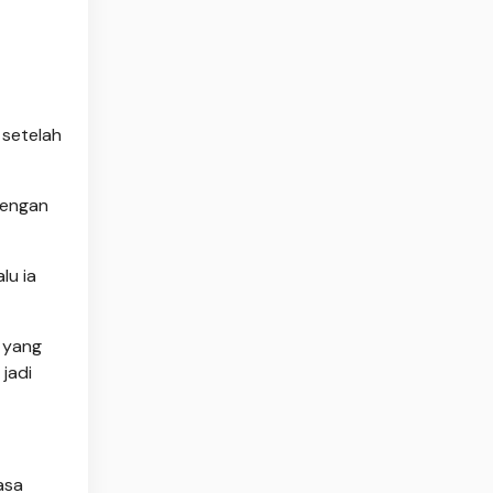
 setelah
dengan
lu ia
 yang
jadi
asa