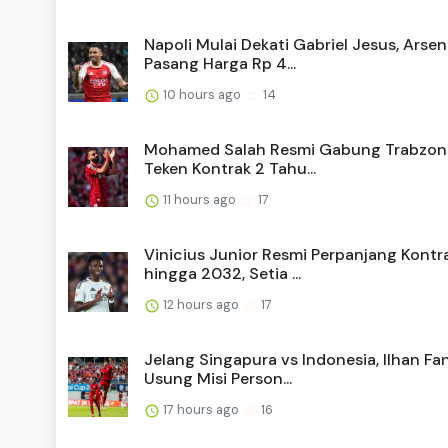
Napoli Mulai Dekati Gabriel Jesus, Arsen
Pasang Harga Rp 4...
10 hours ago
14
Mohamed Salah Resmi Gabung Trabzon
Teken Kontrak 2 Tahu...
11 hours ago
17
Vinicius Junior Resmi Perpanjang Kontr
hingga 2032, Setia ...
12 hours ago
17
Jelang Singapura vs Indonesia, Ilhan Fa
Usung Misi Person...
17 hours ago
16