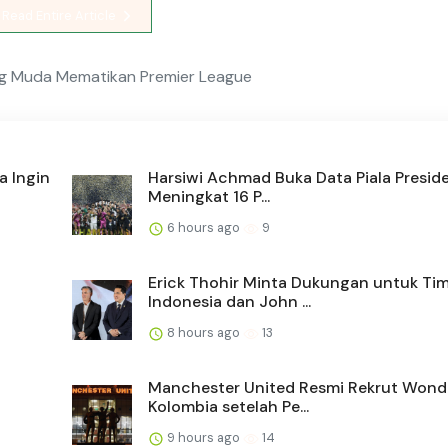
Read Entire Article
ng Muda Mematikan Premier League
a Ingin
Harsiwi Achmad Buka Data Piala Presid
Meningkat 16 P...
6 hours ago
9
Erick Thohir Minta Dukungan untuk Ti
Indonesia dan John ...
8 hours ago
13
Manchester United Resmi Rekrut Wond
Kolombia setelah Pe...
9 hours ago
14