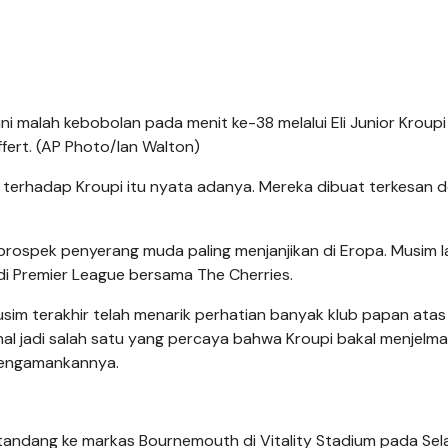
i malah kebobolan pada menit ke-38 melalui Eli Junior Kroupi
fert. (AP Photo/Ian Walton)
terhadap Kroupi itu nyata adanya. Mereka dibuat terkesan 
 prospek penyerang muda paling menjanjikan di Eropa. Musim la
di Premier League bersama The Cherries.
m terakhir telah menarik perhatian banyak klub papan atas
nal jadi salah satu yang percaya bahwa Kroupi bakal menjelma 
mengamankannya.
tandang ke markas Bournemouth di Vitality Stadium pada Sel