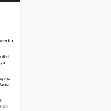
tara itu
tif di
nya
ogers.
Junior
ah
ingin