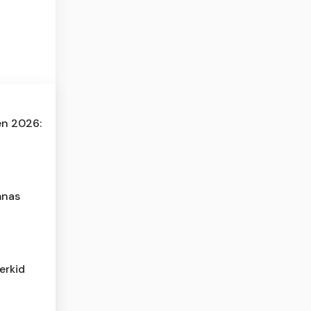
en 2026:
mnas
erkid