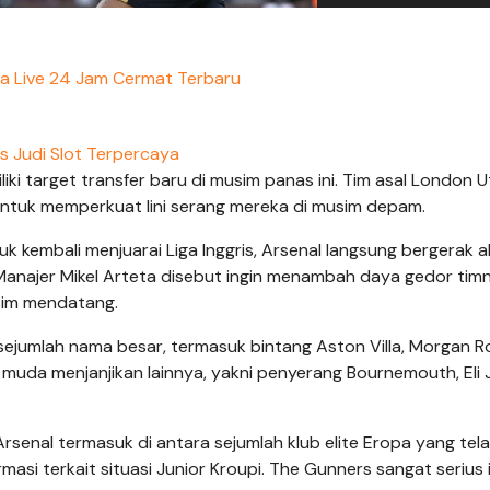
ta Live 24 Jam Cermat Terbaru
us Judi Slot Terpercaya
i target transfer baru di musim panas ini. Tim asal London U
ntuk memperkuat lini serang mereka di musim depam.
k kembali menjuarai Liga Inggris, Arsenal langsung bergerak ak
anajer Mikel Arteta disebut ingin menambah daya gedor tim
im mendatang.
ejumlah nama besar, termasuk bintang Aston Villa, Morgan R
a muda menjanjikan lainnya, yakni penyerang Bournemouth, Eli 
rsenal termasuk di antara sejumlah klub elite Eropa yang tel
i terkait situasi Junior Kroupi. The Gunners sangat serius 