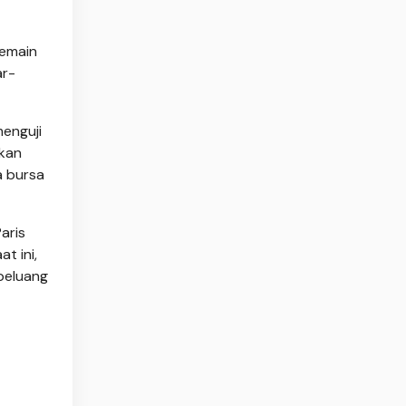
pemain
ar-
enguji
pkan
a bursa
aris
t ini,
peluang