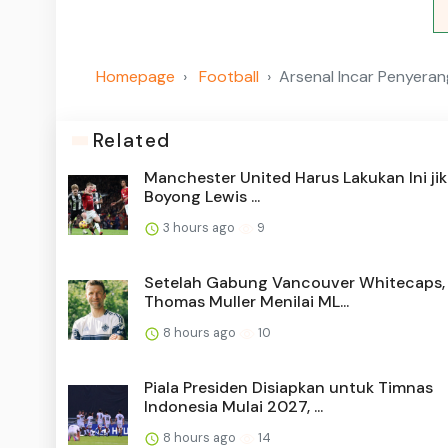
Homepage
Football
Arsenal Incar Penyera
Related
Manchester United Harus Lakukan Ini jik
Boyong Lewis ...
3 hours ago
9
Setelah Gabung Vancouver Whitecaps,
Thomas Muller Menilai ML...
8 hours ago
10
Piala Presiden Disiapkan untuk Timnas
Indonesia Mulai 2027, ...
8 hours ago
14