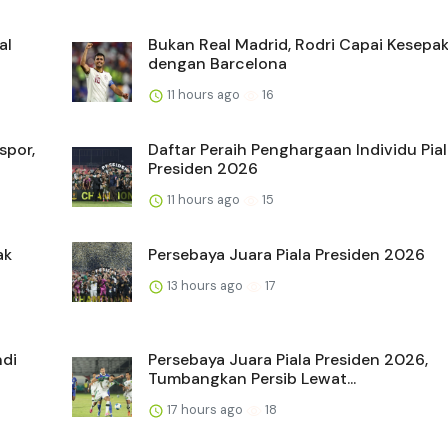
al
Bukan Real Madrid, Rodri Capai Kesepa
dengan Barcelona
11 hours ago
16
spor,
Daftar Peraih Penghargaan Individu Pia
Presiden 2026
11 hours ago
15
ak
Persebaya Juara Piala Presiden 2026
13 hours ago
17
ndi
Persebaya Juara Piala Presiden 2026,
Tumbangkan Persib Lewat...
17 hours ago
18