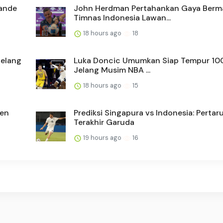
mande
John Herdman Pertahankan Gaya Berm
Timnas Indonesia Lawan...
18 hours ago
18
Jelang
Luka Doncic Umumkan Siap Tempur 100
Jelang Musim NBA ...
18 hours ago
15
den
Prediksi Singapura vs Indonesia: Perta
Terakhir Garuda
19 hours ago
16